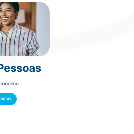
 Pessoas
 conosco.
NOSCO