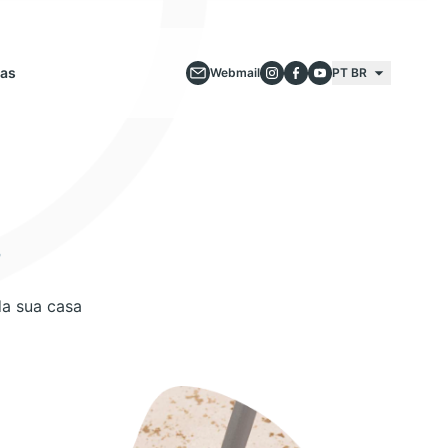
ias
Webmail
PT BR
s
da sua casa